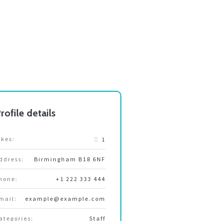
rofile details
ikes:
1
ddress:
Birmingham B18 6NF
hone:
+1 222 333 444
mail:
example@example.com
ategories:
Staff