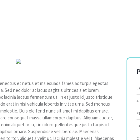
HOME
/
ALICE MOORE
P
senectus et netus et malesuada fames ac turpis egestas.
L
a. Sed nec dolor at lacus sagittis ultrices a et lorem.
lacinia lectus fermentum ut. In et justo id justo tristique
A
o erat in nisi vehicula lobortis in vitae urna. Sed rhoncus
s molestie. Duis eleifend nunc sit amet mi dapibus ornare.
P
are consequat massa ullamcorper dapibus. Aliquam auctor,
 enim aliquet arcu, tincidunt pellentesque justo turpis id
E
dapibus ornare. Suspendisse vel libero se. Maecenas
en tortor, aliquet a velit ut, lacinia molestie velit. Maecenas
C